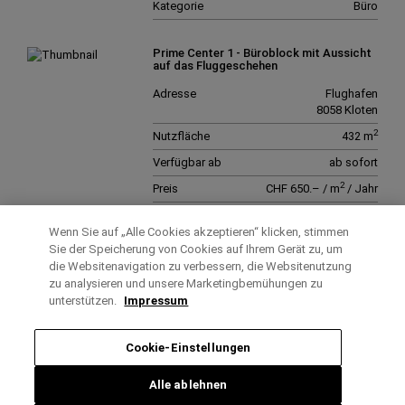
Kategorie
Büro
Prime Center 1 - Büroblock mit Aussicht
auf das Fluggeschehen
Adresse
Flughafen
8058 Kloten
2
Nutzfläche
432 m
Verfügbar ab
ab sofort
2
Preis
CHF 650.– / m
/ Jahr
Kategorie
Büro
Wenn Sie auf „Alle Cookies akzeptieren“ klicken, stimmen
Sie der Speicherung von Cookies auf Ihrem Gerät zu, um
Office Center 1 - Business-Class zum
die Websitenavigation zu verbessern, die Websitenutzung
Economy-Preis
zu analysieren und unsere Marketingbemühungen zu
unterstützen.
Impressum
Adresse
Flughafen Zürich
8058 Kloten
2
Nutzfläche
342 m
Cookie-Einstellungen
Verfügbar ab
ab sofort
Alle ablehnen
2
Preis
CHF 280.– / m
/ Jahr