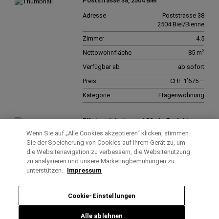
Poststrasse 38, 2504 Biel
Adresse
Poststrasse 38
2504 Biel/Bienne
Zimmer
4.5
2
Nettowohnfläche
85 m
Verfügbar ab
ab sofort
Preis
CHF 1’675.–
Kategorie
Etagenwohnung
Effizient Arbeiten auf 30m² - Perfektes
Büro für Ihr Business
Wenn Sie auf „Alle Cookies akzeptieren“ klicken, stimmen
Sie der Speicherung von Cookies auf Ihrem Gerät zu, um
Adresse
Bruggerstrasse 11 A
5103 Wildegg
die Websitenavigation zu verbessern, die Websitenutzung
zu analysieren und unsere Marketingbemühungen zu
Zimmer
1
unterstützen.
Impressum
2
Bruttowohnfläche
30 m
Verfügbar ab
ab sofort
Cookie-Einstellungen
Preis
CHF 510.–
Alle ablehnen