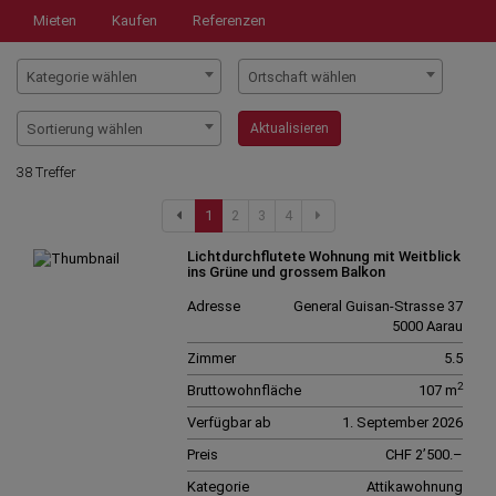
Mieten
Kaufen
Referenzen
Kategorie wählen
Ortschaft wählen
Sortierung wählen
Aktualisieren
38 Treffer
1
2
3
4
Lichtdurchflutete Wohnung mit Weitblick
ins Grüne und grossem Balkon
Adresse
General Guisan-Strasse 37
5000 Aarau
Zimmer
5.5
2
Bruttowohnfläche
107 m
Verfügbar ab
1. September 2026
Preis
CHF 2’500.–
Kategorie
Attikawohnung