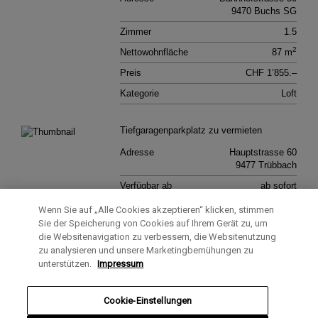
9470 Buchs SG
Zimmer
1.5
2
Nettowohnfläche
87 m
Preis
CHF 1’855.–
Kategorie
Loft
Tiefgaragenparkplatz zu vermieten
Adresse
Hauptstrasse 60
9477 Trübbach
Verfügbar ab
ab sofort
Preis
CHF 125.–
Wenn Sie auf „Alle Cookies akzeptieren“ klicken, stimmen
Sie der Speicherung von Cookies auf Ihrem Gerät zu, um
Kategorie
Tief­garagen­stellplatz
die Websitenavigation zu verbessern, die Websitenutzung
zu analysieren und unsere Marketingbemühungen zu
unterstützen.
Impressum
Tiefgaragenplatz zu vermieten
Adresse
Staatsstrasse 83b
9472 Grabs
Cookie-Einstellungen