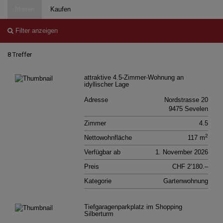
Mieten
Kaufen
Filter anzeigen
8 Treffer
attraktive 4.5-Zimmer-Wohnung an
idyllischer Lage
Adresse
Nordstrasse 20
9475 Sevelen
Zimmer
4.5
2
Nettowohnfläche
117 m
Verfügbar ab
1. November 2026
Preis
CHF 2’180.–
Kategorie
Gartenwohnung
Tiefgaragenparkplatz im Shopping
Silberturm