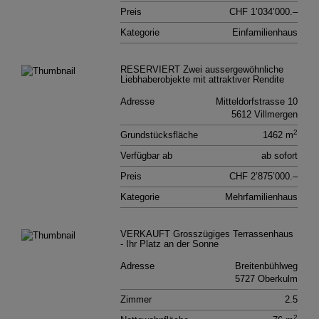
Preis
CHF 1’034’000.–
Kategorie
Einfamilienhaus
RESERVIERT Zwei aussergewöhnliche
Liebhaberobjekte mit attraktiver Rendite
Adresse
Mitteldorfstrasse 10
5612 Villmergen
2
Grundstücksfläche
1462 m
Verfügbar ab
ab sofort
Preis
CHF 2’875’000.–
Kategorie
Mehrfamilien­haus
VERKAUFT Grosszügiges Terrassenhaus
- Ihr Platz an der Sonne
Adresse
Breitenbühlweg
5727 Oberkulm
Zimmer
2.5
2