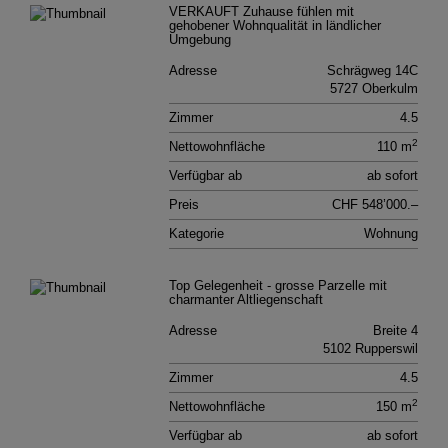
VERKAUFT Zuhause fühlen mit
gehobener Wohnqualität in ländlicher
Umgebung
Adresse
Schrägweg 14C
5727 Oberkulm
Zimmer
4.5
2
Nettowohnfläche
110 m
Verfügbar ab
ab sofort
Preis
CHF 548’000.–
Kategorie
Wohnung
Top Gelegenheit - grosse Parzelle mit
charmanter Altliegenschaft
Adresse
Breite 4
5102 Rupperswil
Zimmer
4.5
2
Nettowohnfläche
150 m
Verfügbar ab
ab sofort