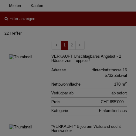
Mieten
Kaufen
Filter anzeigen
22 Treffer
1
2
VERKAUFT Unschlagbares Angebot - 2
Häuser zum Toppreis!
Adresse
Hinterdorfstrasse 16
5732 Zetzwil
2
Nettowohnfläche
170 m
Verfügbar ab
ab sofort
Preis
CHF 895’000.–
Kategorie
Einfamilienhaus
*VERKAUFT* Bijou am Waldrand sucht
Handwerker