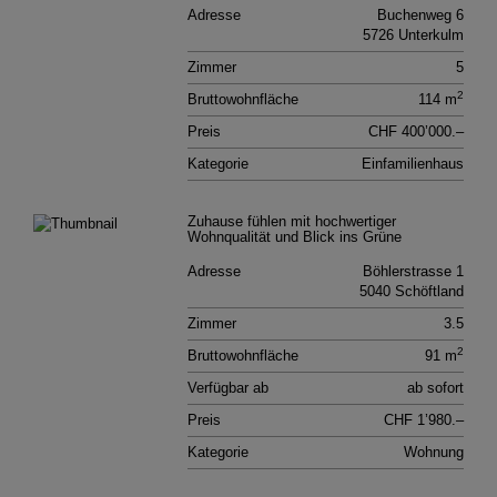
Adresse
Buchenweg 6
5726 Unterkulm
Zimmer
5
2
Bruttowohnfläche
114 m
Preis
CHF 400’000.–
Kategorie
Einfamilienhaus
Zuhause fühlen mit hochwertiger
Wohnqualität und Blick ins Grüne
Adresse
Böhlerstrasse 1
5040 Schöftland
Zimmer
3.5
2
Bruttowohnfläche
91 m
Verfügbar ab
ab sofort
Preis
CHF 1’980.–
Kategorie
Wohnung