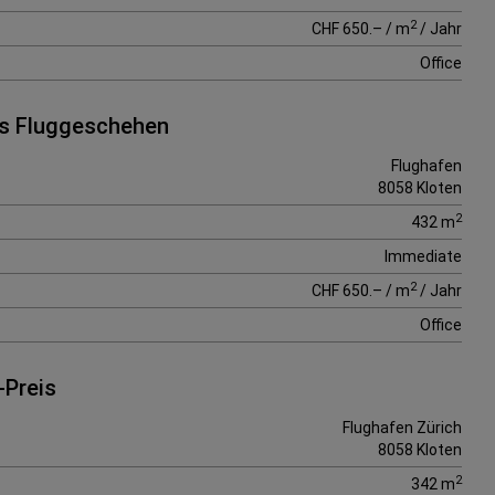
2
CHF 650.– / m
/ Jahr
Office
das Fluggeschehen
Flughafen
8058 Kloten
2
432 m
Immediate
2
CHF 650.– / m
/ Jahr
Office
-Preis
Flughafen Zürich
8058 Kloten
2
342 m