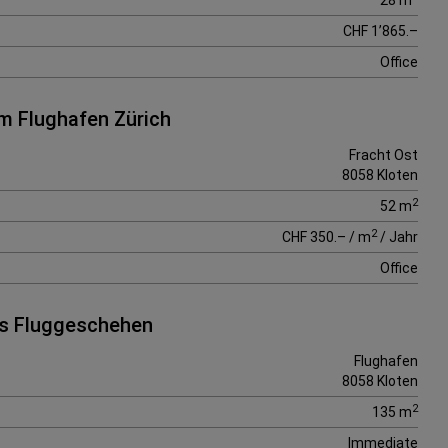
28 m
CHF 1’865.–
Office
am Flughafen Zürich
Fracht Ost
8058 Kloten
2
52 m
2
CHF 350.– / m
/ Jahr
Office
das Fluggeschehen
Flughafen
8058 Kloten
2
135 m
Immediate