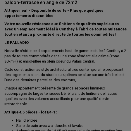
balcon-terrasse en angle de 72m2
Attique neuf - Disponible de suite - Plus que quelques
appartements disponibles
Votre nouvelle résidence aux finitions de qualités supérieures
avec un emplacement idéal à Conthey à l'abri de toutes nuisances
tout en étant à proximité directe de toutes les commodités !
LE PALLADIO
Nouvelle résidence d'appartements haut de gamme située à Conthey à 2
pas de toutes commodités dans une zone résidentielle calme (zone
30kmH) et ensoleillée en plein coeur du Valais central.
Cette construction au style architectural très contemporaine proposant
des logements allant du studio au 4 pièces se situe sur une très belle et
l'une des dernières parcelles des environs,
Chaque appartement présente de grands espaces lumineux
accompagné de larges terrasses bénéficiant de finitions de hautes
qualités avec des volumes accueillants pour une qualité de vie
irréprochable.
Attique 4,5 pièces - lot B4-1 :
Hall d'entrée
Salle de bain avec wc, douche et lavabo
1 chambre parent de 14,65 m2 avec salle de bains privative (wc-