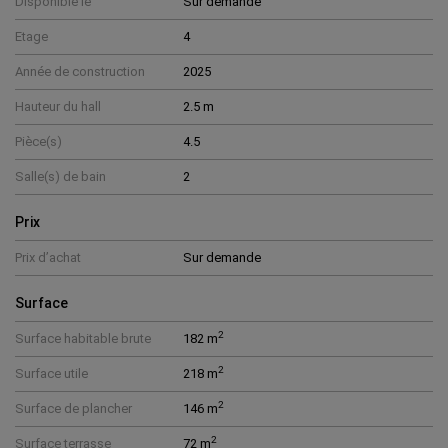
Disponible le
Sur demande
Etage
4
Année de construction
2025
Hauteur du hall
2.5 m
Pièce(s)
4.5
Salle(s) de bain
2
Prix
Prix d’achat
Sur demande
Surface
2
Surface habitable brute
182 m
2
Surface utile
218 m
2
Surface de plancher
146 m
2
Surface terrasse
72 m