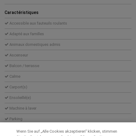
Caractéristiques
Accessible aux fauteuils roulants
Adapté aux familles
Animaux domestiques admis
Ascenseur
Balcon / terrasse
Calme
Carport(s)
Ensoleillé(e)
Machine à laver
Parking
Projet en cours
Wenn Sie auf „Alle Cookies akzeptieren“ klicken, stimmen