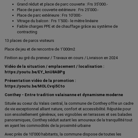
Grand réduit et place de parc couverte : Frs 35'000.-
Place de parc couverte extérieure : Frs 25'000.-
Place de parc extérieure : Frs 10'000.-
Vitrage du balcon : Frs 1'500.- le mètre linéaire
Faible charges PPE et de chauffage grâce au système de
contracting
13 places de parcs visiteurs
Place de jeu et de rencontre de 1'000m2
Finition au gré du preneur / Travaux en cours / Livraison en 2024
Vidéo de la situation / emplacement / localisation :
https://youtu.be/EY_knU8ABPg
Présentation vidéo de la promotion :
https://youtu.be/MOLCvqi5Cto
Conthey - Entre tradition valaisanne et dynamisme moderne
Située au coeur du Valais central, la commune de Conthey offre un cadre
de vie exceptionnel alliant nature, confort et accessibilité. Réputée pour
son ensoleillement généreux, ses vignobles en terrasses et ses balades
panoramiques, Conthey séduit autant les amoureux de la tranquillité tout
en ayant les commodités de la proximité urbaine
Avec près de 10'000 habitants, la commune dispose de toutes les