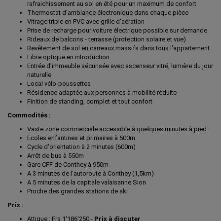
rafraichissement au sol en été pour un maximum de confort
Thermostat d'ambiance électronique dans chaque pièce
Vitrage triple en PVC avec grille d'aération
Prise de recharge pour voiture électrique possible sur demande
Rideaux de balcons - terrasse (protection solaire et vue)
Revêtement de sol en carreaux massifs dans tous l'appartement
Fibre optique en introduction
Entrée d'immeuble sécurisée avec ascenseur vitré, lumière du jour
naturelle
Local vélo-poussettes
Résidence adaptée aux personnes à mobilité réduite
Finition de standing, complet et tout confort
Commodités :
Vaste zone commerciale accessible à quelques minutes à pied
Ecoles enfantines et primaires à 500m
Cycle d'orientation à 2 minutes (600m)
Arrêt de bus à 550m
Gare CFF de Conthey à 950m
A 3 minutes de l'autoroute à Conthey (1,5km)
A 5 minutes de la capitale valaisanne Sion
Proche des grandes stations de ski
Prix :
Attique : Frs 1'186'250.-
Prix à discuter