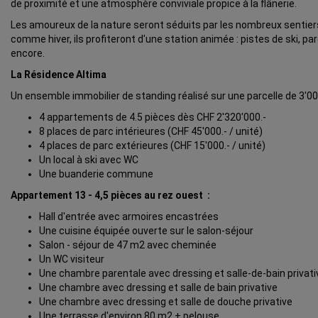
de proximité et une atmosphère conviviale propice à la flânerie.
Les amoureux de la nature seront séduits par les nombreux sentier
comme hiver, ils profiteront d'une station animée : pistes de ski, 
encore.
La Résidence Altima
Un ensemble immobilier de standing réalisé sur une parcelle de 3'
4 appartements de 4.5 pièces dès CHF 2'320'000.-
8 places de parc intérieures (CHF 45'000.- / unité)
4 places de parc extérieures (CHF 15'000.- / unité)
Un local à ski avec WC
Une buanderie commune
Appartement 13 - 4,5 pièces au rez ouest :
Hall d'entrée avec armoires encastrées
Une cuisine équipée ouverte sur le salon-séjour
Salon - séjour de 47 m2 avec cheminée
Un WC visiteur
Une chambre parentale avec dressing et salle-de-bain privati
Une chambre avec dressing et salle de bain privative
Une chambre avec dressing et salle de douche privative
Une terrasse d'environ 80 m2 + pelouse