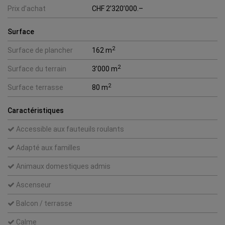
Prix d’achat
CHF 2’320’000.–
Surface
2
Surface de plancher
162 m
2
Surface du terrain
3’000 m
2
Surface terrasse
80 m
Caractéristiques
Accessible aux fauteuils roulants
Adapté aux familles
Animaux domestiques admis
Ascenseur
Balcon / terrasse
Calme